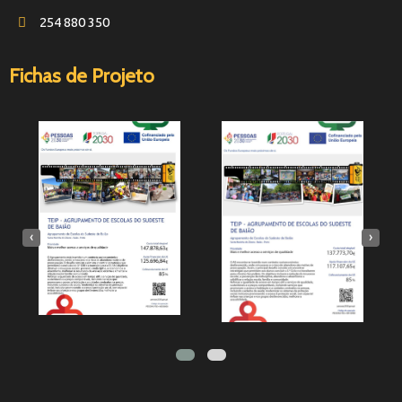
254 880 350
Fichas de Projeto
‹
›