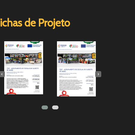
ichas de Projeto
‹
›