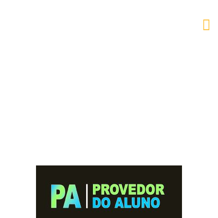
AESB
Provedor do Aluno