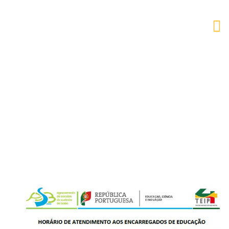
AESB
Alunos