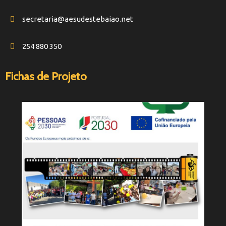
secretaria@aesudestebaiao.net
254 880 350
Fichas de Projeto