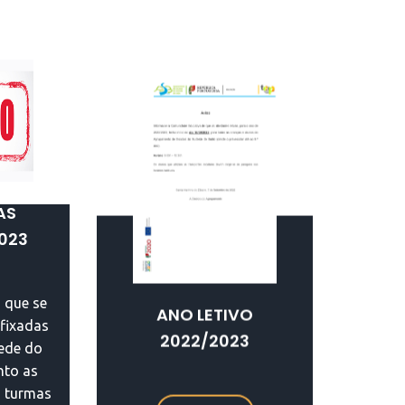
AS
023
 que se
ANO LETIVO
fixadas
2022/2023
sede do
to as
s turmas