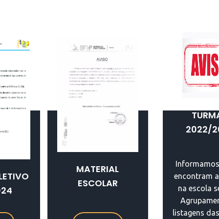
TURM
2022/2
Informamos
MATERIAL
LETIVO
encontram a
ESCOLAR
na escola 
024
Agrupamen
listagens da