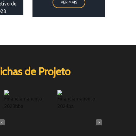
VER MAIS
etivo de
023
ichas de Projeto
‹
›