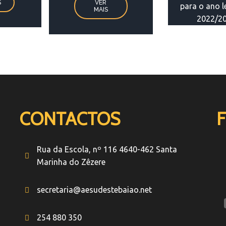
VER
S
para o ano l
MAIS
2022/2
CONTACTOS
F
Rua da Escola, nº 116 4640-462 Santa
Marinha do Zêzere
secretaria@aesudestebaiao.net
254 880 350