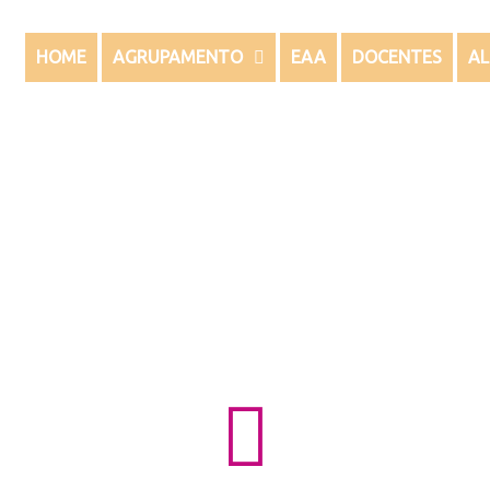
HOME
AGRUPAMENTO
EAA
DOCENTES
A
ecrutamento/Concurs