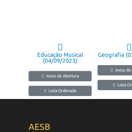
Educação Musical
Geografia (0
(04/09/2023)
Aviso de
Aviso de Abertura
Lista O
Lista Ordenada
AESB